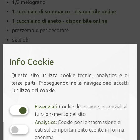
1/2 melograno
1 cucchiaio di sommacco - disponibile online
1 cucchiaino di aneto - disponibile online
prezzemolo per decorare
sale qb
Info Cookie
Questo sito utilizza cookie tecnici, analytics e di
PREPARAZIONE
terze parti. Proseguendo nella navigazione accetti
Mondate e grattugiate il cetriolo lasciando qualche
l’utilizzo dei cookie.
rondella per decorazione
Essenziali:
Cookie di sessione, essenziali al
Aggiungere il cetriolo grattuggiato allo yogurt con
funzionamento del sito
qualche goccia di limone, sommacco, aneto e sale.
Analytics:
Cookie per la trasmissione di
Sgranate il melograno e servire come da immagine
dati sul comportamento utente in forma
Questa salsa è molto fresca ed è perfetta per
anonima