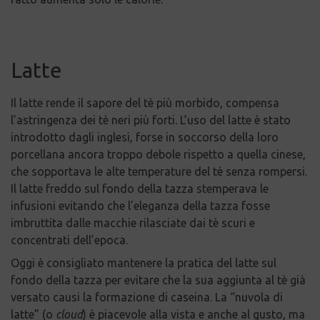
Latte
Il latte rende il sapore del tè più morbido, compensa
l’astringenza dei tè neri più forti. L’uso del latte è stato
introdotto dagli inglesi, forse in soccorso della loro
porcellana ancora troppo debole rispetto a quella cinese,
che sopportava le alte temperature del tè senza rompersi.
Il latte freddo sul fondo della tazza stemperava le
infusioni evitando che l’eleganza della tazza fosse
imbruttita dalle macchie rilasciate dai tè scuri e
concentrati dell’epoca.
Oggi è consigliato mantenere la pratica del latte sul
fondo della tazza per evitare che la sua aggiunta al tè già
versato causi la formazione di caseina. La “nuvola di
latte” (o
cloud
) è piacevole alla vista e anche al gusto, ma