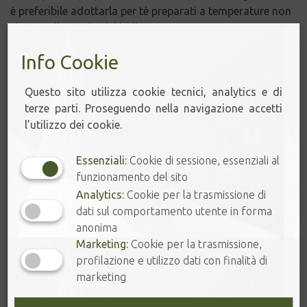
è preferibile adottarla per tè preparati a temperature non
elevate alla soglia del bollore.
Info Cookie
Limone
Questo sito utilizza cookie tecnici, analytics e di
terze parti. Proseguendo nella navigazione accetti
l’utilizzo dei cookie.
Aggiungere gocce di limone nel tè ne altera aroma e
gusto con una spiccata acidità. Non solo: modifica anche
la struttura chimica del colore dell’infusione. Per
Essenziali:
Cookie di sessione, essenziali al
mantenere un equilibrio aromatico e cromatico senza
funzionamento del sito
rinunciare agli agrumi, in generale è possibile profumare
Analytics:
Cookie per la trasmissione di
l’acqua per l’infusione con la scorza dell’agrume preferito
dati sul comportamento utente in forma
già nella fase del riscaldamento della stessa, per poi
anonima
ultimare normalmente la preparazione con il tè. Gli oli
Marketing:
Cookie per la trasmissione,
essenziali contenuti nelle bucce profumeranno
profilazione e utilizzo dati con finalità di
piacevolmente la vostra tazza di tè.
marketing