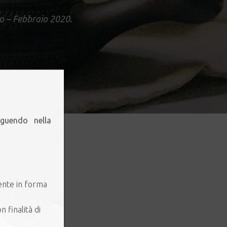
o – Febbraio 2020.
eguendo nella
pologie ottenute da
opa, cosa ha mosso
ente in forma
onderlo
are le principali
n finalità di
ali che vi possono