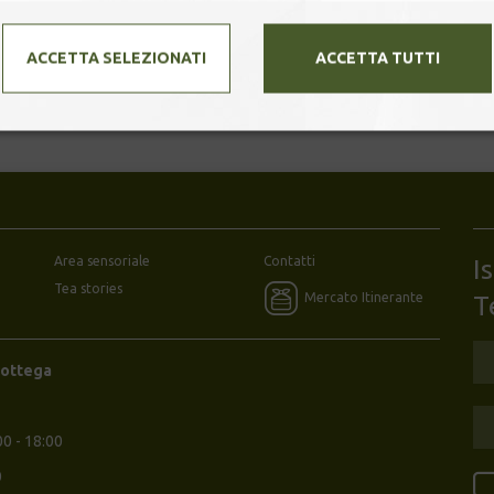
nte ha stupito di più i presenti è stata la scoperta di quanto 
ACCETTA SELEZIONATI
ACCETTA TUTTI
iceversa. Non ci credete? Vi aspetto a uno dei miei laboratori!
Area sensoriale
Contatti
I
Tea stories
Mercato Itinerante
T
Bottega
00 - 18:00
0