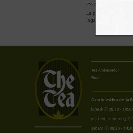
essere abbinati.
La parte che sicurame
ingannare il gusto e v
Tea Ambassador
Shop
Orario estivo della 
lunedì 🕝 08:30 - 14:30
martedì - venerdì 🕝 8:
sabato 🕝 08:30 - 14:3