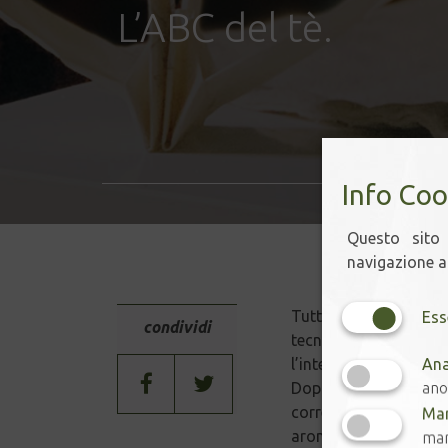
L’ABC del tè.
Info Coo
Questo sito 
navigazione ac
Tutti a lezione di tè.
Ess
condividi
tecniche di lavorazion
Ana
l’interesse verso ques
ano
Dopo tanta teoria, ov
correttamente e come d
Mar
aromaticità dei divers
mar