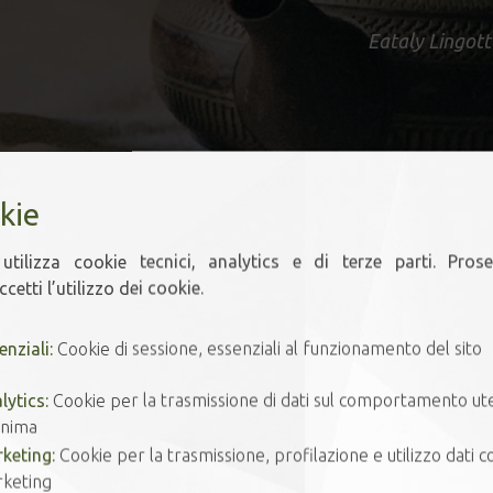
Eataly Lingott
kie
utilizza cookie tecnici, analytics e di terze parti. Pros
cetti l’utilizzo dei cookie.
 Un vero e proprio ABC per scoprirne la botanica e le diverse ti
enziali:
Cookie di sessione, essenziali al funzionamento del sito
e diverse. E ancora la storia di come il tè sia arrivato in Eur
lytics:
Cookie per la trasmissione di dati sul comportamento ut
te foglie esotiche: il tè come dote, il tè come rimedio.
nima
viamente si è passati alla pratica, con indicazioni su come inf
egustarlo. Con il Botanical Lab Tea è stato possibile individu
keting:
Cookie per la trasmissione, profilazione e utilizzo dati co
i tipi di tè, oltre al comportamento di alcuni ingredienti natur
keting