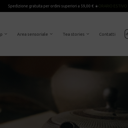
Spedizione gratuita per ordini superiori a 59,00 € ☀️
ORARIO ESTIVO

op
Area sensoriale
Tea stories
Contatti