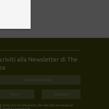
il profumo possa
scriviti alla Newsletter di The
ea
Autorizzo il trattamento dei miei dati personali per
finalità commerciali.